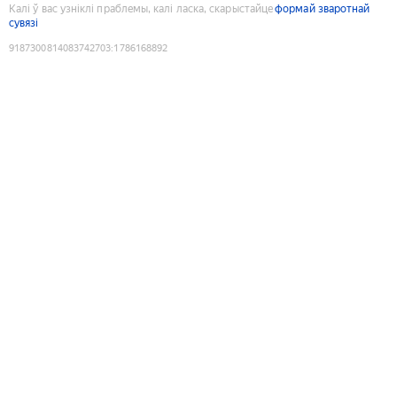
Калі ў вас узніклі праблемы, калі ласка, скарыстайце
формай зваротнай
сувязі
9187300814083742703
:
1786168892