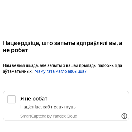
Пацвердзіце, што запыты адпраўлялі вы, а
не робат
Нам вельмі шкада, але запыты з вашай прылады падобныя да
аўтаматычных.
Чаму гэта магло адбыцца?
Я не робат
Націсніце, каб працягнуць
SmartCaptcha by Yandex Cloud