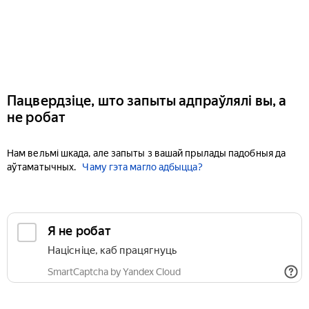
Пацвердзіце, што запыты адпраўлялі вы, а
не робат
Нам вельмі шкада, але запыты з вашай прылады падобныя да
аўтаматычных.
Чаму гэта магло адбыцца?
Я не робат
Націсніце, каб працягнуць
SmartCaptcha by Yandex Cloud