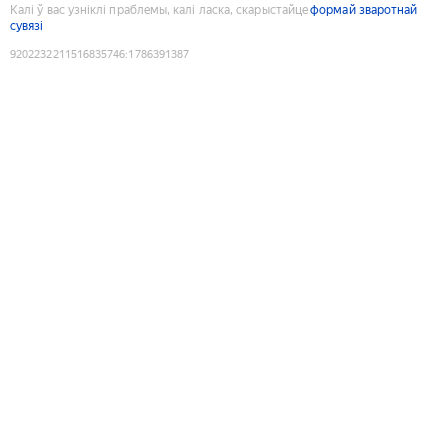
Калі ў вас узніклі праблемы, калі ласка, скарыстайце
формай зваротнай
сувязі
9202232211516835746
:
1786391387