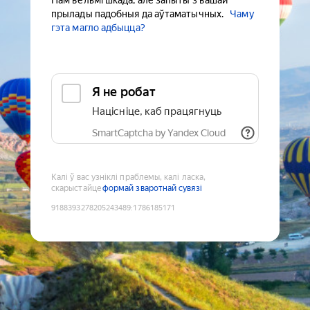
Нам вельмі шкада, але запыты з вашай
прылады падобныя да аўтаматычных.
Чаму
гэта магло адбыцца?
Я не робат
Націсніце, каб працягнуць
SmartCaptcha by Yandex Cloud
Калі ў вас узніклі праблемы, калі ласка,
скарыстайце
формай зваротнай сувязі
9188393278205243489
:
1786185171