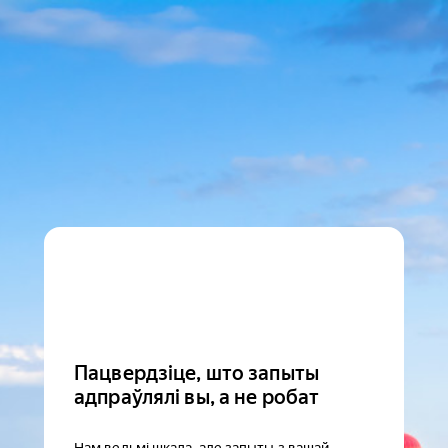
Пацвердзіце, што запыты
адпраўлялі вы, а не робат