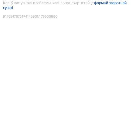
Калі ў вас узніклі праблемы, калі ласка, скарыстайце
формай зваротнай
сувязі
9176547875174143200
:
1786008660