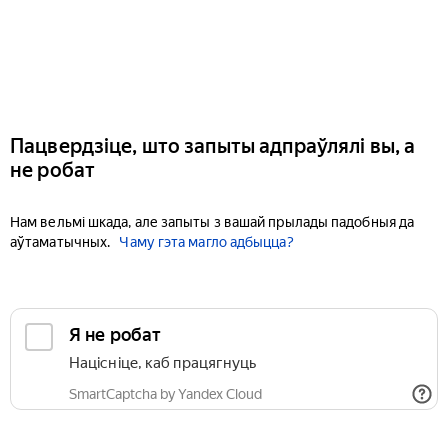
Пацвердзіце, што запыты адпраўлялі вы, а
не робат
Нам вельмі шкада, але запыты з вашай прылады падобныя да
аўтаматычных.
Чаму гэта магло адбыцца?
Я не робат
Націсніце, каб працягнуць
SmartCaptcha by Yandex Cloud