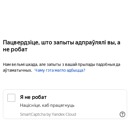
Пацвердзіце, што запыты адпраўлялі вы, а
не робат
Нам вельмі шкада, але запыты з вашай прылады падобныя да
аўтаматычных.
Чаму гэта магло адбыцца?
Я не робат
Націсніце, каб працягнуць
SmartCaptcha by Yandex Cloud