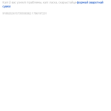
Калі ў вас узніклі праблемы, калі ласка, скарыстайце
формай зваротнай
сувязі
9189202615735558382
:
1786197231