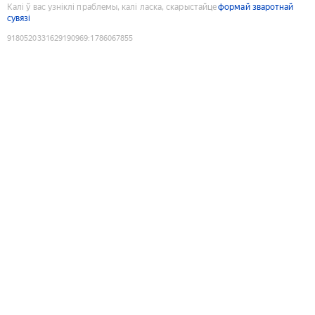
Калі ў вас узніклі праблемы, калі ласка, скарыстайце
формай зваротнай
сувязі
9180520331629190969
:
1786067855