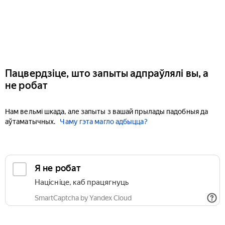
Пацвердзіце, што запыты адпраўлялі вы, а
не робат
Нам вельмі шкада, але запыты з вашай прылады падобныя да
аўтаматычных.
Чаму гэта магло адбыцца?
Я не робат
Націсніце, каб працягнуць
SmartCaptcha by Yandex Cloud