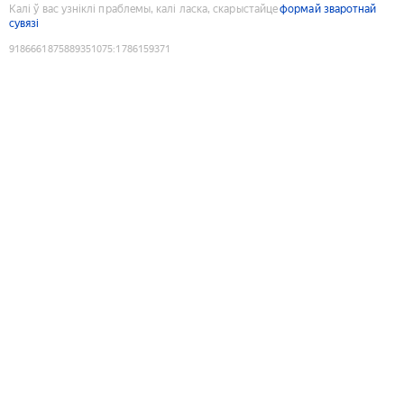
Калі ў вас узніклі праблемы, калі ласка, скарыстайце
формай зваротнай
сувязі
9186661875889351075
:
1786159371