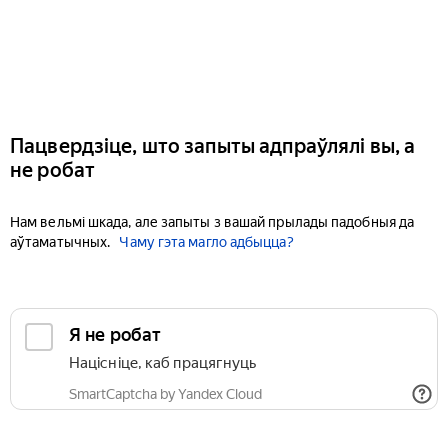
Пацвердзіце, што запыты адпраўлялі вы, а
не робат
Нам вельмі шкада, але запыты з вашай прылады падобныя да
аўтаматычных.
Чаму гэта магло адбыцца?
Я не робат
Націсніце, каб працягнуць
SmartCaptcha by Yandex Cloud