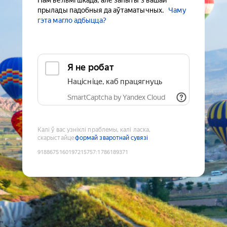
Нам вельмі шкада, але запыты з вашай
прылады падобныя да аўтаматычных.
Чаму
гэта магло адбыцца?
Я не робат
Націсніце, каб працягнуць
SmartCaptcha by Yandex Cloud
Калі ў вас узніклі праблемы, калі ласка,
скарыстайце
формай зваротнай сувязі
9188675160197215757
:
1786189371