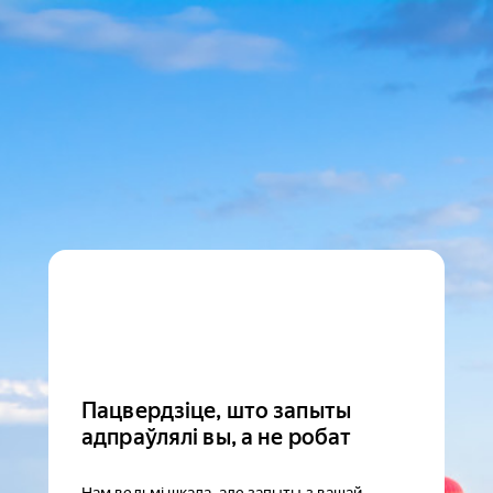
Пацвердзіце, што запыты
адпраўлялі вы, а не робат