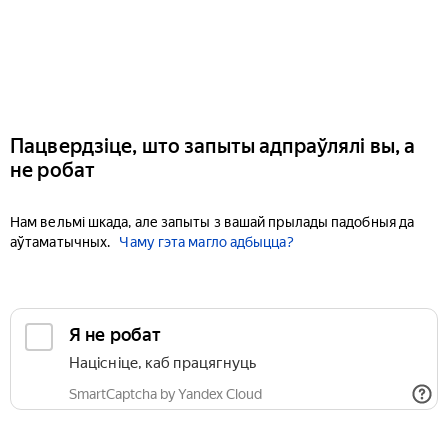
Пацвердзіце, што запыты адпраўлялі вы, а
не робат
Нам вельмі шкада, але запыты з вашай прылады падобныя да
аўтаматычных.
Чаму гэта магло адбыцца?
Я не робат
Націсніце, каб працягнуць
SmartCaptcha by Yandex Cloud