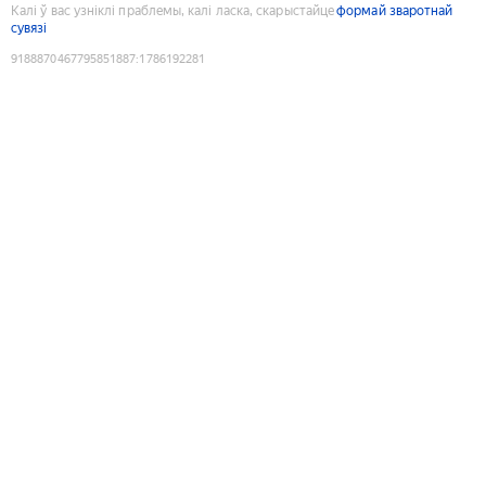
Калі ў вас узніклі праблемы, калі ласка, скарыстайце
формай зваротнай
сувязі
9188870467795851887
:
1786192281