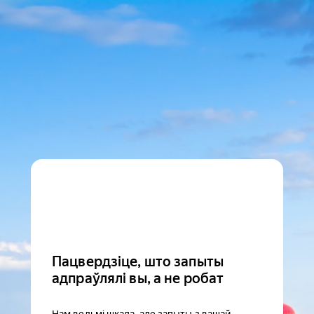
Пацвердзіце, што запыты
адпраўлялі вы, а не робат