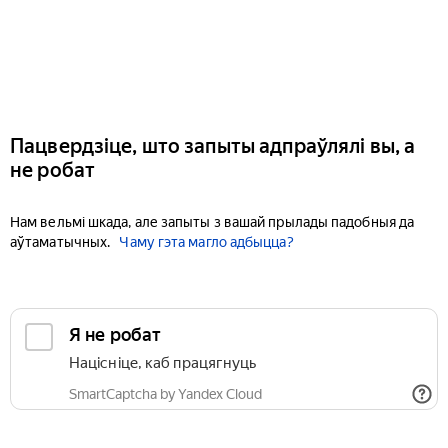
Пацвердзіце, што запыты адпраўлялі вы, а
не робат
Нам вельмі шкада, але запыты з вашай прылады падобныя да
аўтаматычных.
Чаму гэта магло адбыцца?
Я не робат
Націсніце, каб працягнуць
SmartCaptcha by Yandex Cloud