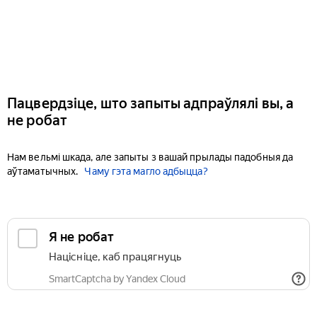
Пацвердзіце, што запыты адпраўлялі вы, а
не робат
Нам вельмі шкада, але запыты з вашай прылады падобныя да
аўтаматычных.
Чаму гэта магло адбыцца?
Я не робат
Націсніце, каб працягнуць
SmartCaptcha by Yandex Cloud