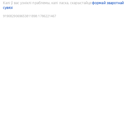
Калі ў вас узніклі праблемы, калі ласка, скарыстайце
формай зваротнай
сувязі
9190829069653811898
:
1786221467