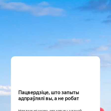
Пацвердзіце, што запыты
адпраўлялі вы, а не робат