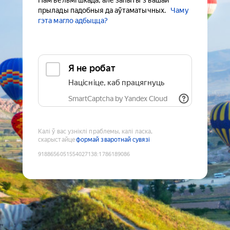
Нам вельмі шкада, але запыты з вашай
прылады падобныя да аўтаматычных.
Чаму
гэта магло адбыцца?
Я не робат
Націсніце, каб працягнуць
SmartCaptcha by Yandex Cloud
Калі ў вас узніклі праблемы, калі ласка,
скарыстайце
формай зваротнай сувязі
9188656051554027138
:
1786189086