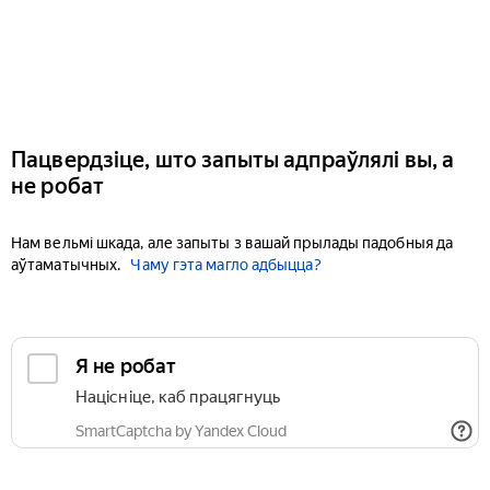
Пацвердзіце, што запыты адпраўлялі вы, а
не робат
Нам вельмі шкада, але запыты з вашай прылады падобныя да
аўтаматычных.
Чаму гэта магло адбыцца?
Я не робат
Націсніце, каб працягнуць
SmartCaptcha by Yandex Cloud