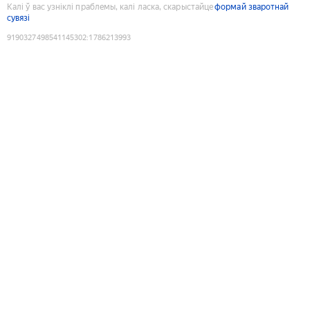
Калі ў вас узніклі праблемы, калі ласка, скарыстайце
формай зваротнай
сувязі
9190327498541145302
:
1786213993