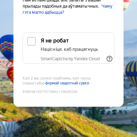
Нам вельмі шкада, але запыты з вашай
прылады падобныя да аўтаматычных.
Чаму
гэта магло адбыцца?
Я не робат
Націсніце, каб працягнуць
SmartCaptcha by Yandex Cloud
Калі ў вас узніклі праблемы, калі ласка,
скарыстайце
формай зваротнай сувязі
9189746142773179943
:
1786205330