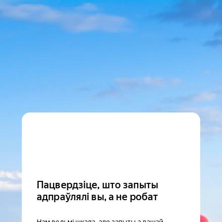
Пацвердзіце, што запыты
адпраўлялі вы, а не робат