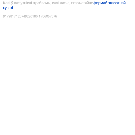
Калі ў вас узніклі праблемы, калі ласка, скарыстайце
формай зваротнай
сувязі
9179817123749220180
:
1786057376