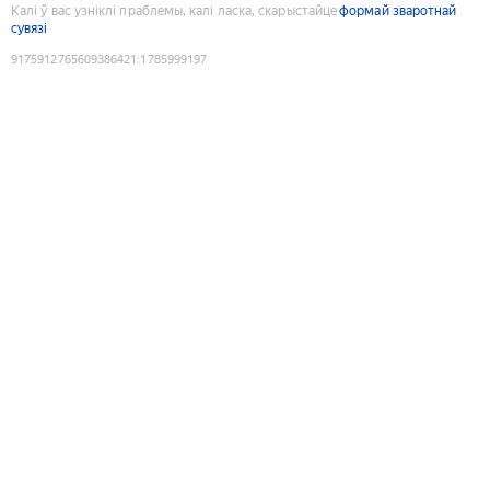
Калі ў вас узніклі праблемы, калі ласка, скарыстайце
формай зваротнай
сувязі
9175912765609386421
:
1785999197