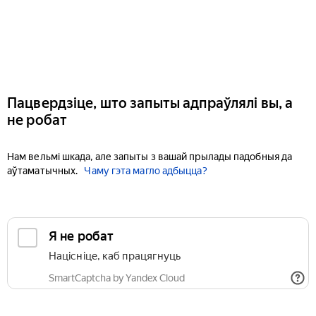
Пацвердзіце, што запыты адпраўлялі вы, а
не робат
Нам вельмі шкада, але запыты з вашай прылады падобныя да
аўтаматычных.
Чаму гэта магло адбыцца?
Я не робат
Націсніце, каб працягнуць
SmartCaptcha by Yandex Cloud