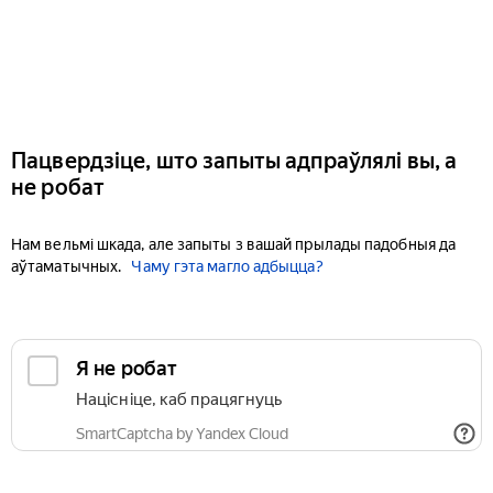
Пацвердзіце, што запыты адпраўлялі вы, а
не робат
Нам вельмі шкада, але запыты з вашай прылады падобныя да
аўтаматычных.
Чаму гэта магло адбыцца?
Я не робат
Націсніце, каб працягнуць
SmartCaptcha by Yandex Cloud