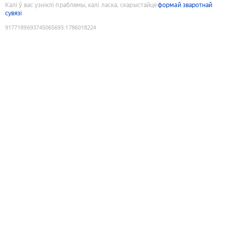
Калі ў вас узніклі праблемы, калі ласка, скарыстайце
формай зваротнай
сувязі
9177189693745065693
:
1786018224