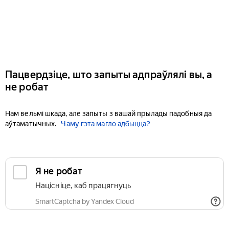
Пацвердзіце, што запыты адпраўлялі вы, а
не робат
Нам вельмі шкада, але запыты з вашай прылады падобныя да
аўтаматычных.
Чаму гэта магло адбыцца?
Я не робат
Націсніце, каб працягнуць
SmartCaptcha by Yandex Cloud