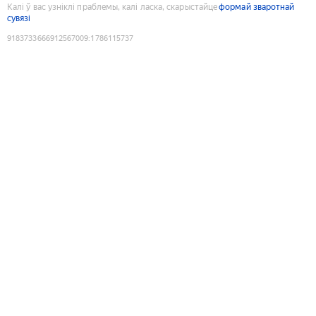
Калі ў вас узніклі праблемы, калі ласка, скарыстайце
формай зваротнай
сувязі
9183733666912567009
:
1786115737