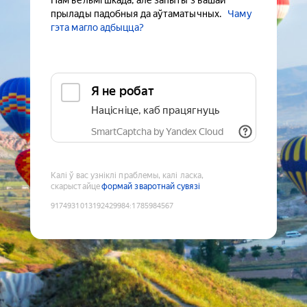
Нам вельмі шкада, але запыты з вашай
прылады падобныя да аўтаматычных.
Чаму
гэта магло адбыцца?
Я не робат
Націсніце, каб працягнуць
SmartCaptcha by Yandex Cloud
Калі ў вас узніклі праблемы, калі ласка,
скарыстайце
формай зваротнай сувязі
9174931013192429984
:
1785984567