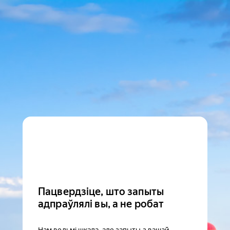
Пацвердзіце, што запыты
адпраўлялі вы, а не робат