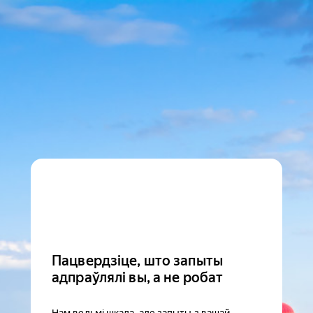
Пацвердзіце, што запыты
адпраўлялі вы, а не робат