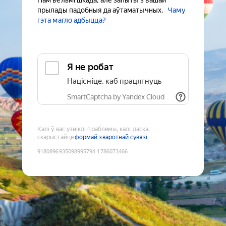
Нам вельмі шкада, але запыты з вашай
прылады падобныя да аўтаматычных.
Чаму
гэта магло адбыцца?
Я не робат
Націсніце, каб працягнуць
SmartCaptcha by Yandex Cloud
Калі ў вас узніклі праблемы, калі ласка,
скарыстайце
формай зваротнай сувязі
9180896935098995794
:
1786073466