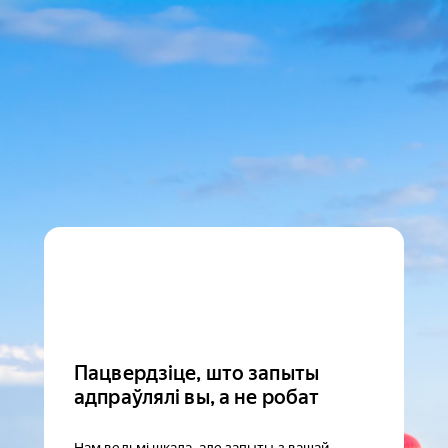
Пацвердзіце, што запыты
адпраўлялі вы, а не робат