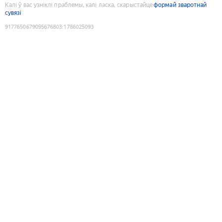
Калі ў вас узніклі праблемы, калі ласка, скарыстайце
формай зваротнай
сувязі
9177650679095676803
:
1786025093