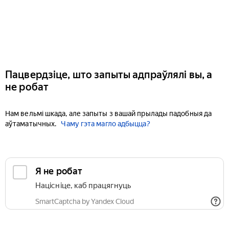
Пацвердзіце, што запыты адпраўлялі вы, а
не робат
Нам вельмі шкада, але запыты з вашай прылады падобныя да
аўтаматычных.
Чаму гэта магло адбыцца?
Я не робат
Націсніце, каб працягнуць
SmartCaptcha by Yandex Cloud