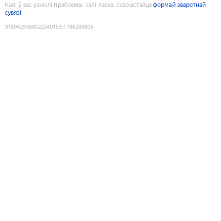
Калі ў вас узніклі праблемы, калі ласка, скарыстайце
формай зваротнай
сувязі
9189429068022349153
:
1786200605