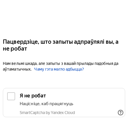
Пацвердзіце, што запыты адпраўлялі вы, а
не робат
Нам вельмі шкада, але запыты з вашай прылады падобныя да
аўтаматычных.
Чаму гэта магло адбыцца?
Я не робат
Націсніце, каб працягнуць
SmartCaptcha by Yandex Cloud