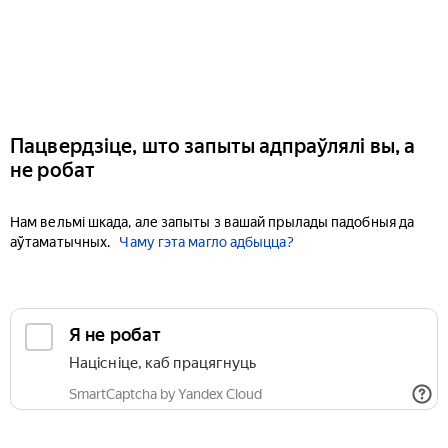
Пацвердзіце, што запыты адпраўлялі вы, а
не робат
Нам вельмі шкада, але запыты з вашай прылады падобныя да
аўтаматычных.
Чаму гэта магло адбыцца?
Я не робат
Націсніце, каб працягнуць
SmartCaptcha by Yandex Cloud