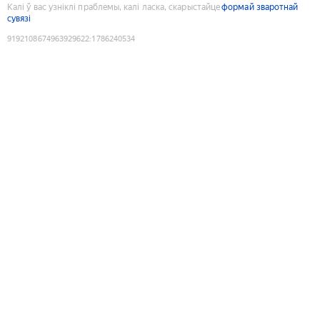
Калі ў вас узніклі праблемы, калі ласка, скарыстайце
формай зваротнай
сувязі
9192108674963929622
:
1786240534