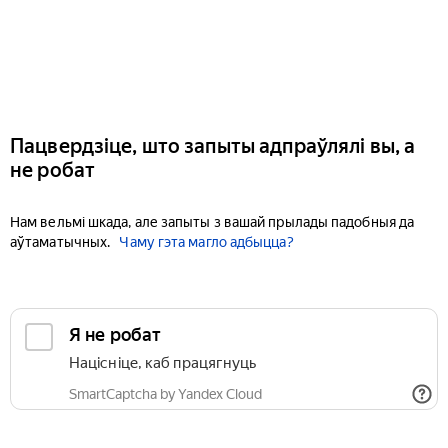
Пацвердзіце, што запыты адпраўлялі вы, а
не робат
Нам вельмі шкада, але запыты з вашай прылады падобныя да
аўтаматычных.
Чаму гэта магло адбыцца?
Я не робат
Націсніце, каб працягнуць
SmartCaptcha by Yandex Cloud