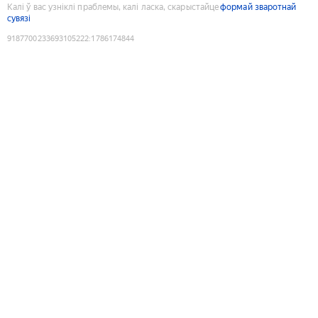
Калі ў вас узніклі праблемы, калі ласка, скарыстайце
формай зваротнай
сувязі
9187700233693105222
:
1786174844