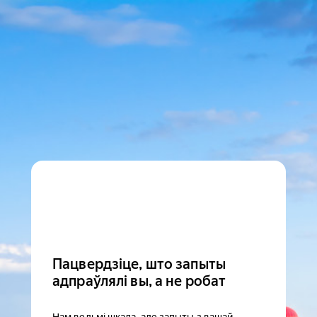
Пацвердзіце, што запыты
адпраўлялі вы, а не робат