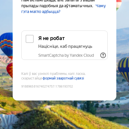
Нам вельмі шкада, але запыты з вашай
прылады падобныя да аўтаматычных.
Чаму
гэта магло адбыцца?
Я не робат
Націсніце, каб працягнуць
SmartCaptcha by Yandex Cloud
Калі ў вас узніклі праблемы, калі ласка,
скарыстайце
формай зваротнай сувязі
9188965816740274757
:
1786193702