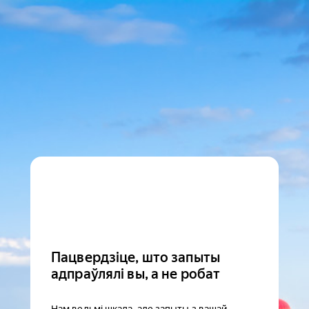
Пацвердзіце, што запыты
адпраўлялі вы, а не робат