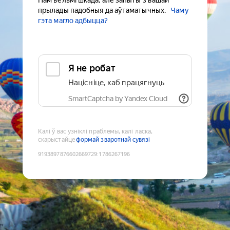
Нам вельмі шкада, але запыты з вашай
прылады падобныя да аўтаматычных.
Чаму
гэта магло адбыцца?
Я не робат
Націсніце, каб працягнуць
SmartCaptcha by Yandex Cloud
Калі ў вас узніклі праблемы, калі ласка,
скарыстайце
формай зваротнай сувязі
9193897876602669729
:
1786267196