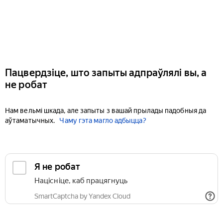
Пацвердзіце, што запыты адпраўлялі вы, а
не робат
Нам вельмі шкада, але запыты з вашай прылады падобныя да
аўтаматычных.
Чаму гэта магло адбыцца?
Я не робат
Націсніце, каб працягнуць
SmartCaptcha by Yandex Cloud