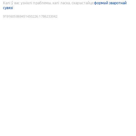
Калі ў вас узніклі праблемы, калі ласка, скарыстайце
формай зваротнай
сувязі
9191605869451450226
:
1786233042