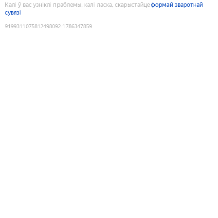
Калі ў вас узніклі праблемы, калі ласка, скарыстайце
формай зваротнай
сувязі
9199311075812498092
:
1786347859