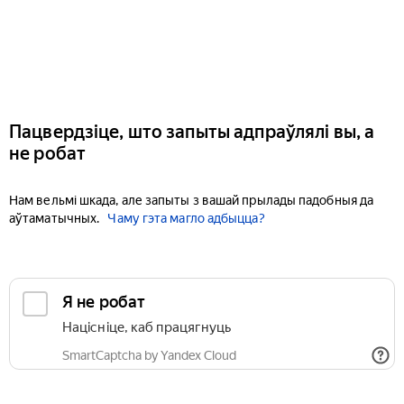
Пацвердзіце, што запыты адпраўлялі вы, а
не робат
Нам вельмі шкада, але запыты з вашай прылады падобныя да
аўтаматычных.
Чаму гэта магло адбыцца?
Я не робат
Націсніце, каб працягнуць
SmartCaptcha by Yandex Cloud