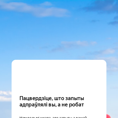
Пацвердзіце, што запыты
адпраўлялі вы, а не робат