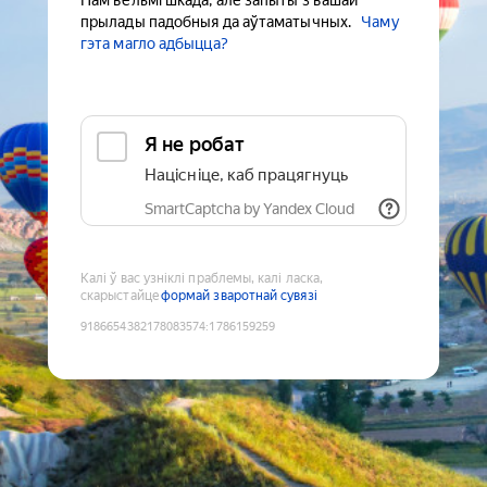
Нам вельмі шкада, але запыты з вашай
прылады падобныя да аўтаматычных.
Чаму
гэта магло адбыцца?
Я не робат
Націсніце, каб працягнуць
SmartCaptcha by Yandex Cloud
Калі ў вас узніклі праблемы, калі ласка,
скарыстайце
формай зваротнай сувязі
9186654382178083574
:
1786159259