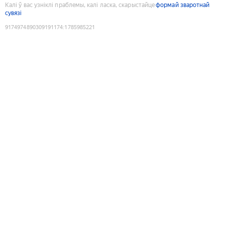
Калі ў вас узніклі праблемы, калі ласка, скарыстайце
формай зваротнай
сувязі
9174974890309191174
:
1785985221