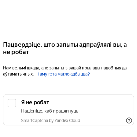
Пацвердзіце, што запыты адпраўлялі вы, а
не робат
Нам вельмі шкада, але запыты з вашай прылады падобныя да
аўтаматычных.
Чаму гэта магло адбыцца?
Я не робат
Націсніце, каб працягнуць
SmartCaptcha by Yandex Cloud