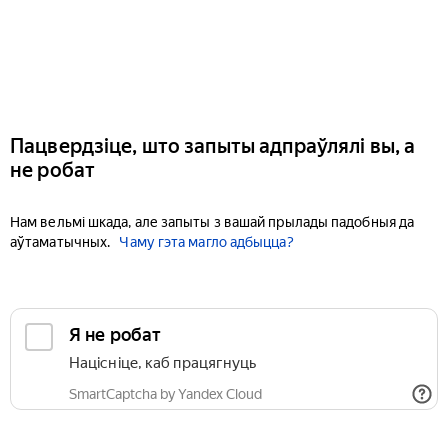
Пацвердзіце, што запыты адпраўлялі вы, а
не робат
Нам вельмі шкада, але запыты з вашай прылады падобныя да
аўтаматычных.
Чаму гэта магло адбыцца?
Я не робат
Націсніце, каб працягнуць
SmartCaptcha by Yandex Cloud