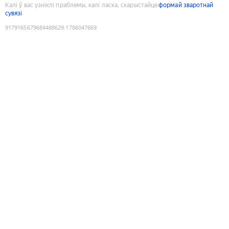
Калі ў вас узніклі праблемы, калі ласка, скарыстайце
формай зваротнай
сувязі
9179165679684488629
:
1786047669