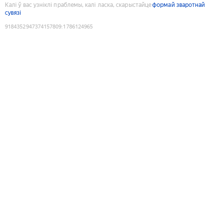
Калі ў вас узніклі праблемы, калі ласка, скарыстайце
формай зваротнай
сувязі
9184352947374157809
:
1786124965