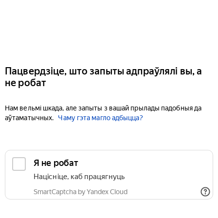
Пацвердзіце, што запыты адпраўлялі вы, а
не робат
Нам вельмі шкада, але запыты з вашай прылады падобныя да
аўтаматычных.
Чаму гэта магло адбыцца?
Я не робат
Націсніце, каб працягнуць
SmartCaptcha by Yandex Cloud