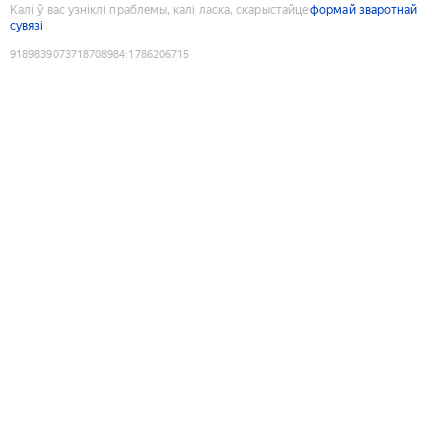
Калі ў вас узніклі праблемы, калі ласка, скарыстайце
формай зваротнай
сувязі
9189839073718708984
:
1786206715