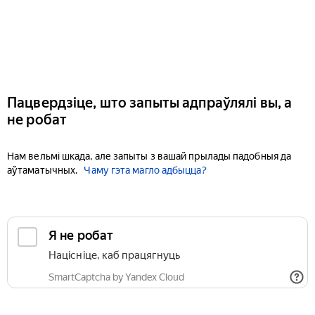
Пацвердзіце, што запыты адпраўлялі вы, а
не робат
Нам вельмі шкада, але запыты з вашай прылады падобныя да
аўтаматычных.
Чаму гэта магло адбыцца?
Я не робат
Націсніце, каб працягнуць
SmartCaptcha by Yandex Cloud