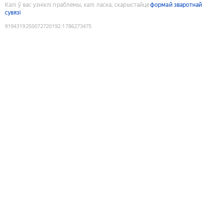
Калі ў вас узніклі праблемы, калі ласка, скарыстайце
формай зваротнай
сувязі
9194319250072720192
:
1786273475