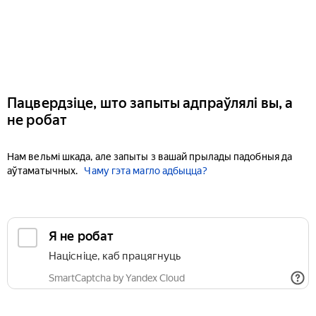
Пацвердзіце, што запыты адпраўлялі вы, а
не робат
Нам вельмі шкада, але запыты з вашай прылады падобныя да
аўтаматычных.
Чаму гэта магло адбыцца?
Я не робат
Націсніце, каб працягнуць
SmartCaptcha by Yandex Cloud