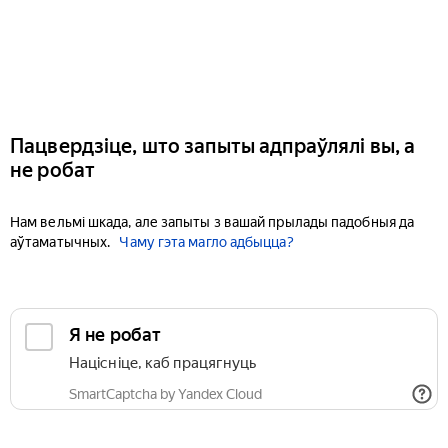
Пацвердзіце, што запыты адпраўлялі вы, а
не робат
Нам вельмі шкада, але запыты з вашай прылады падобныя да
аўтаматычных.
Чаму гэта магло адбыцца?
Я не робат
Націсніце, каб працягнуць
SmartCaptcha by Yandex Cloud