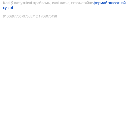
Калі ў вас узніклі праблемы, калі ласка, скарыстайце
формай зваротнай
сувязі
9180697736797555712
:
1786070498