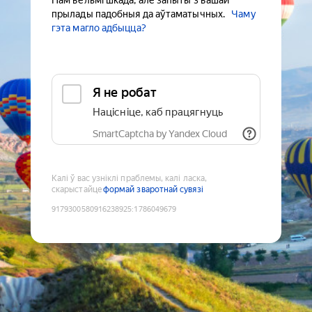
Нам вельмі шкада, але запыты з вашай
прылады падобныя да аўтаматычных.
Чаму
гэта магло адбыцца?
Я не робат
Націсніце, каб працягнуць
SmartCaptcha by Yandex Cloud
Калі ў вас узніклі праблемы, калі ласка,
скарыстайце
формай зваротнай сувязі
9179300580916238925
:
1786049679