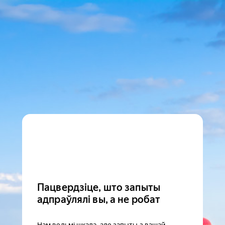
Пацвердзіце, што запыты
адпраўлялі вы, а не робат