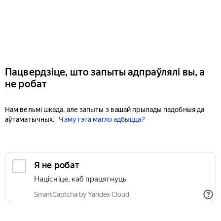
Пацвердзіце, што запыты адпраўлялі вы, а
не робат
Нам вельмі шкада, але запыты з вашай прылады падобныя да
аўтаматычных.
Чаму гэта магло адбыцца?
Я не робат
Націсніце, каб працягнуць
SmartCaptcha by Yandex Cloud