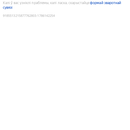
Калі ў вас узніклі праблемы, калі ласка, скарыстайце
формай зваротнай
сувязі
9185513215877762803
:
1786142254