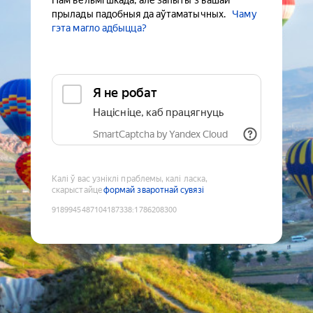
Нам вельмі шкада, але запыты з вашай
прылады падобныя да аўтаматычных.
Чаму
гэта магло адбыцца?
Я не робат
Націсніце, каб працягнуць
SmartCaptcha by Yandex Cloud
Калі ў вас узніклі праблемы, калі ласка,
скарыстайце
формай зваротнай сувязі
9189945487104187338
:
1786208300