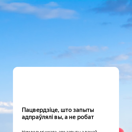
Пацвердзіце, што запыты
адпраўлялі вы, а не робат