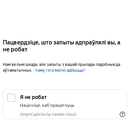
Пацвердзіце, што запыты адпраўлялі вы, а
не робат
Нам вельмі шкада, але запыты з вашай прылады падобныя да
аўтаматычных.
Чаму гэта магло адбыцца?
Я не робат
Націсніце, каб працягнуць
SmartCaptcha by Yandex Cloud