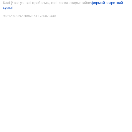
Калі ў вас узніклі праблемы, калі ласка, скарыстайце
формай зваротнай
сувязі
9181297829291887673
:
1786079440