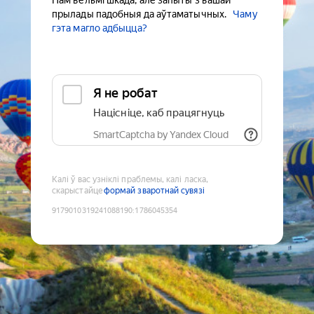
Нам вельмі шкада, але запыты з вашай
прылады падобныя да аўтаматычных.
Чаму
гэта магло адбыцца?
Я не робат
Націсніце, каб працягнуць
SmartCaptcha by Yandex Cloud
Калі ў вас узніклі праблемы, калі ласка,
скарыстайце
формай зваротнай сувязі
9179010319241088190
:
1786045354