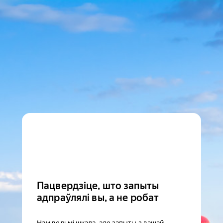
Пацвердзіце, што запыты
адпраўлялі вы, а не робат