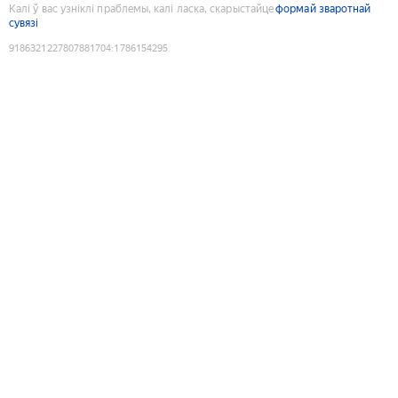
Калі ў вас узніклі праблемы, калі ласка, скарыстайце
формай зваротнай
сувязі
9186321227807881704
:
1786154295