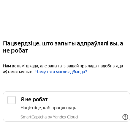
Пацвердзіце, што запыты адпраўлялі вы, а
не робат
Нам вельмі шкада, але запыты з вашай прылады падобныя да
аўтаматычных.
Чаму гэта магло адбыцца?
Я не робат
Націсніце, каб працягнуць
SmartCaptcha by Yandex Cloud