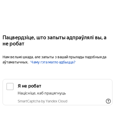
Пацвердзіце, што запыты адпраўлялі вы, а
не робат
Нам вельмі шкада, але запыты з вашай прылады падобныя да
аўтаматычных.
Чаму гэта магло адбыцца?
Я не робат
Націсніце, каб працягнуць
SmartCaptcha by Yandex Cloud