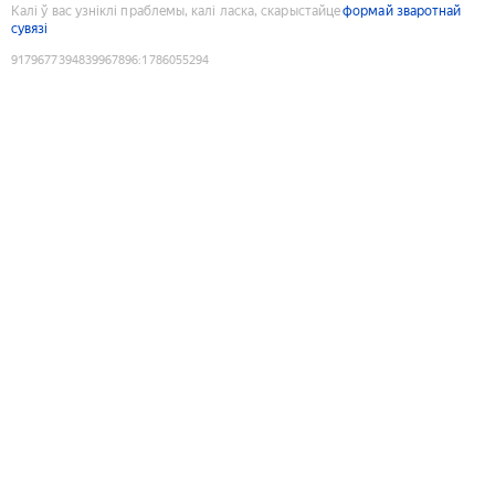
Калі ў вас узніклі праблемы, калі ласка, скарыстайце
формай зваротнай
сувязі
9179677394839967896
:
1786055294