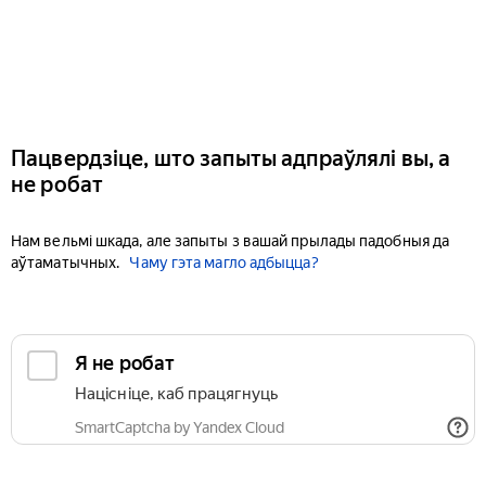
Пацвердзіце, што запыты адпраўлялі вы, а
не робат
Нам вельмі шкада, але запыты з вашай прылады падобныя да
аўтаматычных.
Чаму гэта магло адбыцца?
Я не робат
Націсніце, каб працягнуць
SmartCaptcha by Yandex Cloud