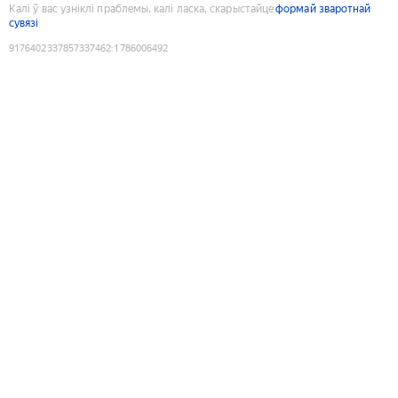
Калі ў вас узніклі праблемы, калі ласка, скарыстайце
формай зваротнай
сувязі
9176402337857337462
:
1786006492