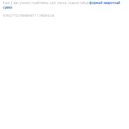
Калі ў вас узніклі праблемы, калі ласка, скарыстайце
формай зваротнай
сувязі
9180277521894884871
:
1786064236