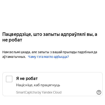
Пацвердзіце, што запыты адпраўлялі вы, а
не робат
Нам вельмі шкада, але запыты з вашай прылады падобныя да
аўтаматычных.
Чаму гэта магло адбыцца?
Я не робат
Націсніце, каб працягнуць
SmartCaptcha by Yandex Cloud