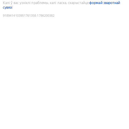
Калі ў вас узніклі праблемы, калі ласка, скарыстайце
формай зваротнай
сувязі
9189414103951761358
:
1786200382