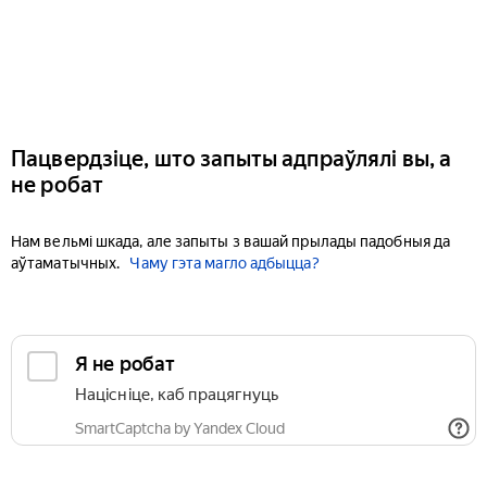
Пацвердзіце, што запыты адпраўлялі вы, а
не робат
Нам вельмі шкада, але запыты з вашай прылады падобныя да
аўтаматычных.
Чаму гэта магло адбыцца?
Я не робат
Націсніце, каб працягнуць
SmartCaptcha by Yandex Cloud