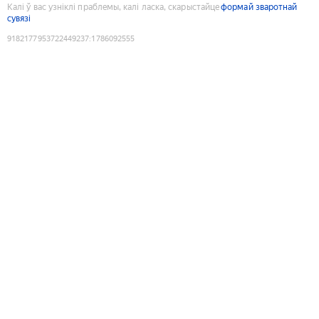
Калі ў вас узніклі праблемы, калі ласка, скарыстайце
формай зваротнай
сувязі
9182177953722449237
:
1786092555