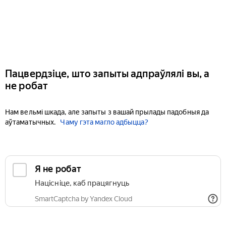
Пацвердзіце, што запыты адпраўлялі вы, а
не робат
Нам вельмі шкада, але запыты з вашай прылады падобныя да
аўтаматычных.
Чаму гэта магло адбыцца?
Я не робат
Націсніце, каб працягнуць
SmartCaptcha by Yandex Cloud