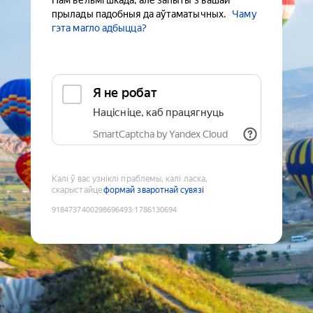
Нам вельмі шкада, але запыты з вашай
прылады падобныя да аўтаматычных.
Чаму
гэта магло адбыцца?
Я не робат
Націсніце, каб працягнуць
SmartCaptcha by Yandex Cloud
Калі ў вас узніклі праблемы, калі ласка,
скарыстайце
формай зваротнай сувязі
9184737400298696493
:
1786130694