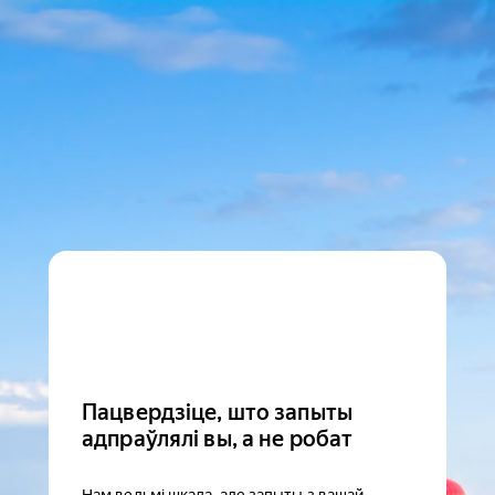
Пацвердзіце, што запыты
адпраўлялі вы, а не робат