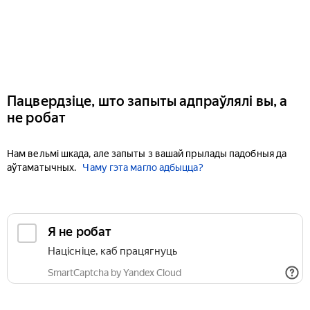
Пацвердзіце, што запыты адпраўлялі вы, а
не робат
Нам вельмі шкада, але запыты з вашай прылады падобныя да
аўтаматычных.
Чаму гэта магло адбыцца?
Я не робат
Націсніце, каб працягнуць
SmartCaptcha by Yandex Cloud