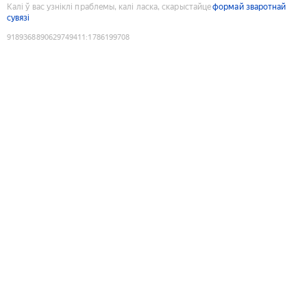
Калі ў вас узніклі праблемы, калі ласка, скарыстайце
формай зваротнай
сувязі
9189368890629749411
:
1786199708